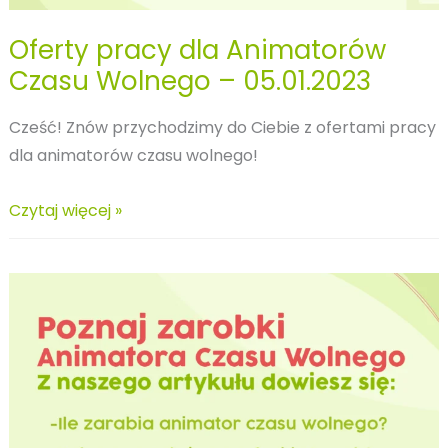
Oferty pracy dla Animatorów
Czasu Wolnego – 05.01.2023
Cześć! Znów przychodzimy do Ciebie z ofertami pracy
dla animatorów czasu wolnego!
Oferty
Czytaj więcej »
pracy
dla
Animatorów
Czasu
Wolnego
–
05.01.2023