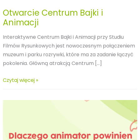
Otwarcie Centrum Bajki i
Animacji
Interaktywne Centrum Bajki i Animacji przy Studiu
Filmów Rysunkowych jest nowoczesnym połączeniem
muzeum i parku rozrywki, które ma za zadanie łączyć
pokolenia. Główną atrakcją Centrum […]
Otwarcie
Czytaj więcej »
Centrum
Bajki
i
Animacji