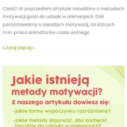
Cześć! W poprzednim artykule mówiliśmy o metodach
motywacji gości do udziału w animacjach. Dziś
porozmawiamy o zasadach motywacji, na których
m.in. praca animatorów czasu wolnego
Praca
Czytaj więcej »
animatorów
czasu
wolnego:
zasady
i
teorie
motywacji