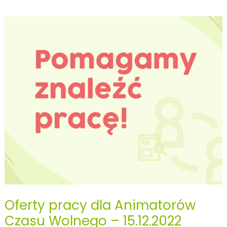
Animator
Czasu
Wolnego?
Od
czego
zależą
zarobki?
Oferty pracy dla Animatorów
Czasu Wolnego – 15.12.2022