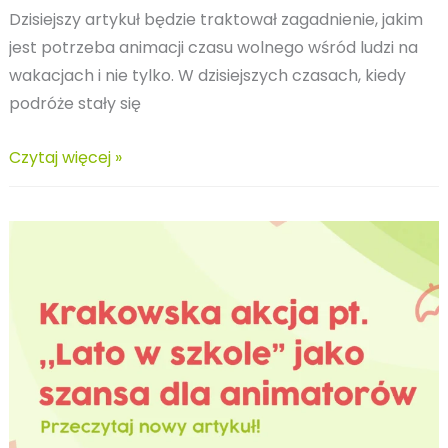
Dzisiejszy artykuł będzie traktował zagadnienie, jakim
jest potrzeba animacji czasu wolnego wśród ludzi na
wakacjach i nie tylko. W dzisiejszych czasach, kiedy
podróże stały się
Skąd
Czytaj więcej »
bierze
się
potrzeba
animacji
czasu
wolnego
u
turystów?