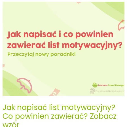
wolnego
–
20
ciekawostek
Jak napisać list motywacyjny?
Co powinien zawierać? Zobacz
wzór