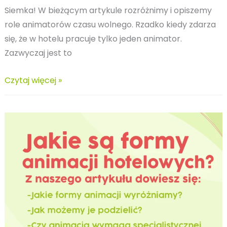
Siemka! W bieżącym artykule rozróżnimy i opiszemy
role animatorów czasu wolnego. Rzadko kiedy zdarza
się, że w hotelu pracuje tylko jeden animator.
Zazwyczaj jest to
Podział
Czytaj więcej »
animatorów
czasu
wolnego
na
poszczególne
role.