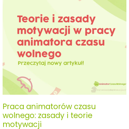
czyli
dlaczego
turyści
nie
uczestniczą
w
zajęciach.
Praca animatorów czasu
wolnego: zasady i teorie
motywacji