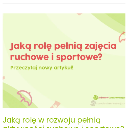
psychiczna
w
pracy
animatora
czasu
wolnego
Jaką rolę w rozwoju pełnią