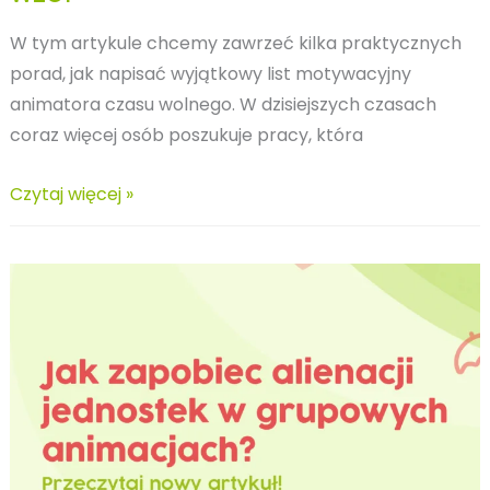
W tym artykule chcemy zawrzeć kilka praktycznych
porad, jak napisać wyjątkowy list motywacyjny
animatora czasu wolnego. W dzisiejszych czasach
coraz więcej osób poszukuje pracy, która
Jak
Czytaj więcej »
napisać
list
motywacyjny?
Co
powinien
zawierać?
Zobacz
wzór