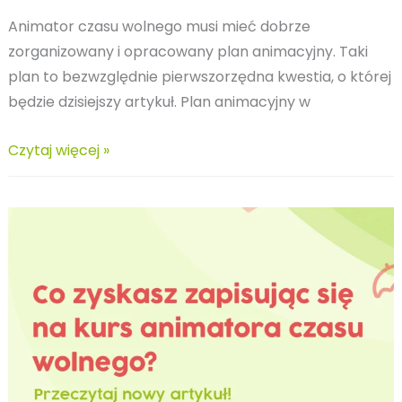
Animator czasu wolnego musi mieć dobrze
zorganizowany i opracowany plan animacyjny. Taki
plan to bezwzględnie pierwszorzędna kwestia, o której
będzie dzisiejszy artykuł. Plan animacyjny w
Jak
Czytaj więcej »
ułożyć
plan
animacyjny?
Dlaczego
jest
ważny?