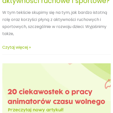
aktywności ruchowe i sportowe?
W tym tekście skupimy się na tym, jak bardzo istotną
rolę oraz korzyści płyną z aktywności ruchowych i
sportowych, szczególnie w rozwoju dzieci. Wyjaśnimy
także,
Jaką
Czytaj więcej »
rolę
w
rozwoju
pełnią
aktywności
ruchowe
i
sportowe?