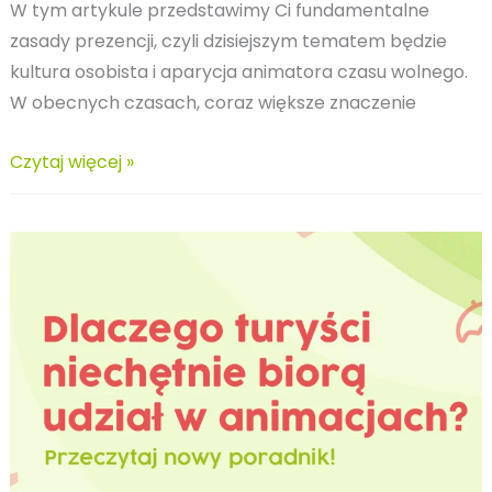
W tym artykule przedstawimy Ci fundamentalne
zasady prezencji, czyli dzisiejszym tematem będzie
kultura osobista i aparycja animatora czasu wolnego.
W obecnych czasach, coraz większe znaczenie
Kultura
Czytaj więcej »
osobista
i
aparycja
animatora
czasu
wolnego
–
praca
jako
animator