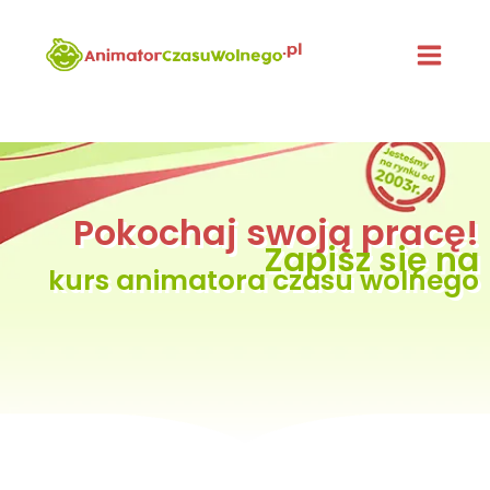
Przejdź
do
treści
Pokochaj swoją pracę!
Zapisz się na
kurs animatora czasu wolnego