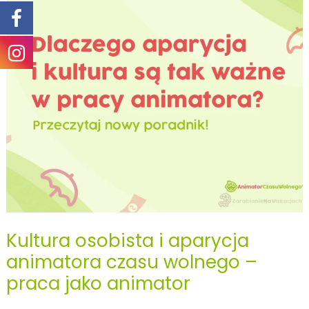
–
akcja
,,Lato
w
szkole”
Kultura osobista i aparycja
animatora czasu wolnego –
praca jako animator