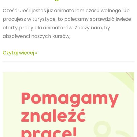
Cześć! Jeśli jesteś już animatorem czasu wolnego lub
pracujesz w turystyce, to polecamy sprawdzić świeże
oferty pracy dla animatorów. Zależy nam, by
absolwenci naszych kursów,
Oferty
Czytaj więcej »
pracy
dla
Animatorów
Czasu
Wolnego
–
15.12.2022