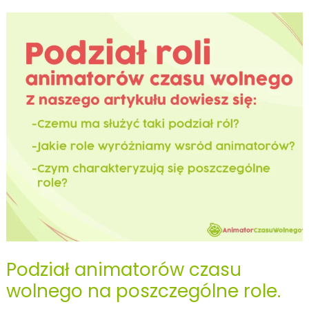
gości
do
udziału
w
animacjach?
Metody
motywacji
do
udziału
w
animacjach.
Podział animatorów czasu
wolnego na poszczególne role.