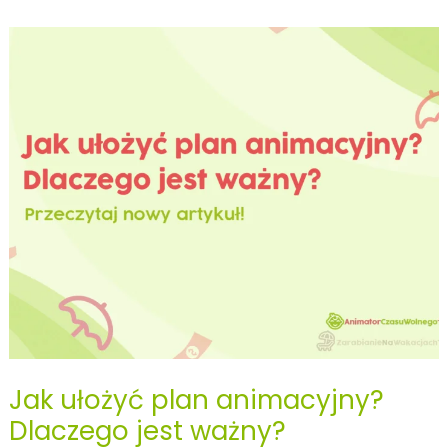
w
animacjach
czasu
wolnego
–
jak
zapobiec
alienacji
jednostek?
Jak ułożyć plan animacyjny?
Dlaczego jest ważny?