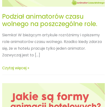
Podział animatorów czasu
wolnego na poszczególne role.
Siemka! W bieżącym artykule rozróżnimy i opiszemy
role animatorów czasu wolnego. Rzadko kiedy zdarza
się, że w hotelu pracuje tylko jeden animator.
Zazwyczaj jest to […]
Podział
Czytaj więcej »
animatorów
czasu
wolnego
na
poszczególne