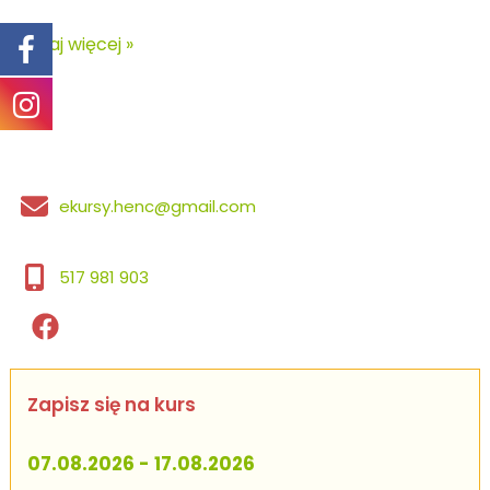
Jakie
Czytaj więcej »
są
przykładowe
formy
animacji
hotelowych?
ekursy.henc@gmail.com
517 981 903
Zapisz się na kurs
07.08.2026 - 17.08.2026