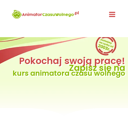
Przejdź
do
treści
Pokochaj swoją pracę!
Zapisz się na
kurs animatora czasu wolnego