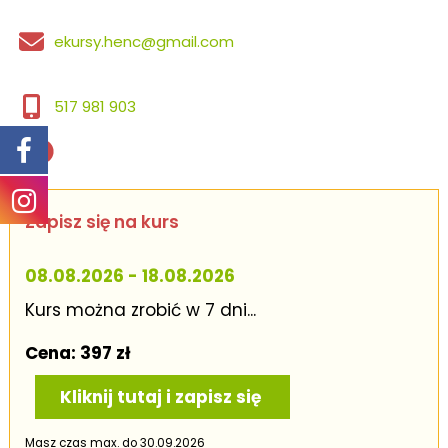
pełnią
aktywności
ekursy.henc@gmail.com
ruchowe
i
517 981 903
sportowe?
Zapisz się na kurs
08.08.2026 - 18.08.2026
Kurs można zrobić w 7 dni...
Cena: 397 zł
Kliknij tutaj i zapisz się
Masz czas max. do 30.09.2026