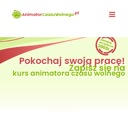
Przejdź
do
treści
Pokochaj swoją pracę!
Zapisz się na
kurs animatora czasu wolnego